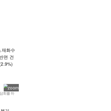
 △재화수
 반면 건
.9%)
간담회를 하
 4분기