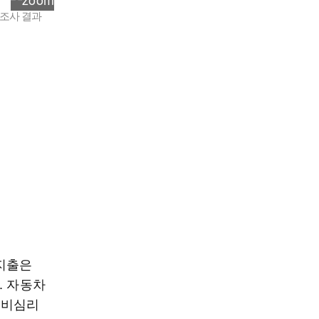
향조사 결과
지출은
. 자동차
소비심리