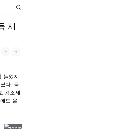
득 제
상 늘었지
났다. 물
도 감소세
상에도 올