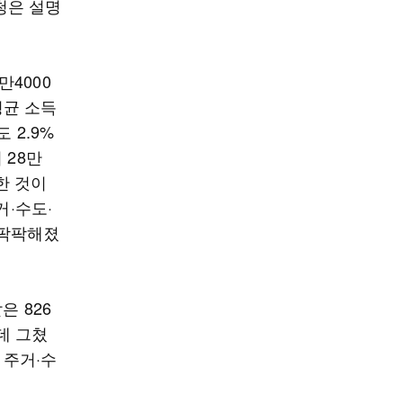
청은 설명
4000
평균 소득
 2.9%
 28만
한 것이
거·수도·
 팍팍해졌
은 826
 데 그쳤
나 주거·수