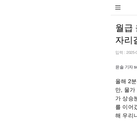
월급 
자리걸
입력 :
2025-
윤솔 기자 so
올해 2분
만, 물
가 상승
를 이어
해 우리