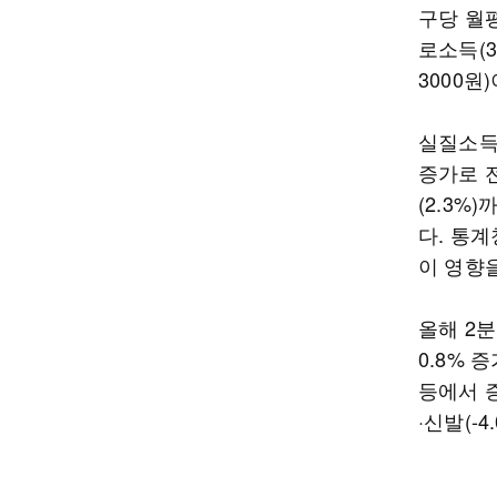
구당 월평
로소득(3
3000원)
실질소득은
증가로 전
(2.3
다. 통계
이 영향
올해 2분
0.8% 증
등에서 증
·신발(-