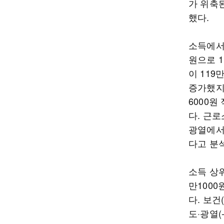
가 위축
했다.
소득에서
원으로 1
이 119
증가했지만
6000원
다. 근로
광열에서 
다고 분
소득 상위
만1000
다. 보건
도·광열(