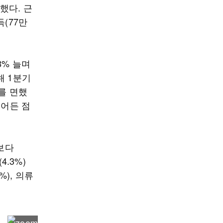
했다. 근
득(77만
8% 늘며
해 1분기
를 면했
줄어든 점
보다
4.3%)
%), 의류