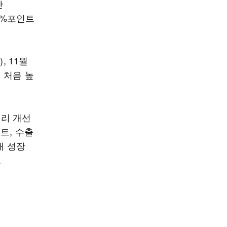
산
.1%포인트
, 11월
에 처음 높
심리 개선
트, 수출
해 성장
.