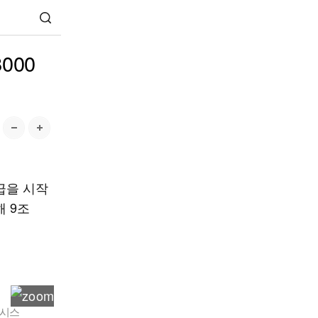
000
지급을 시작
해 9조
뉴시스