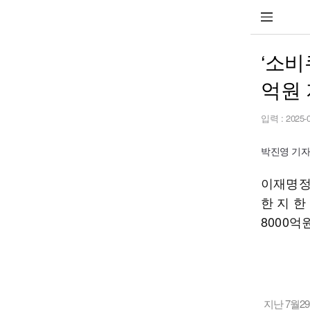
‘소비
억원
입력 :
2025-
박진영 기자 j
이재명정부
한 지 한
8000
지난 7월2