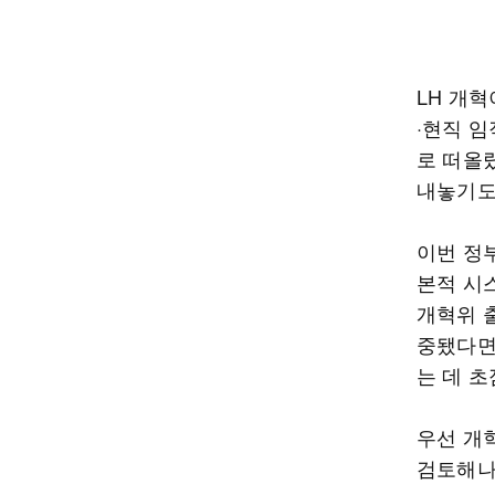
LH 개혁
·현직 
로 떠올랐
내놓기도
이번 정부
본적 시
개혁위 
중됐다면
는 데 초
우선 개
검토해나