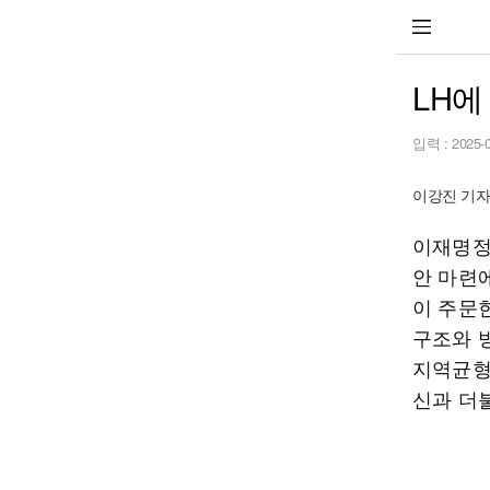
LH에
입력 :
2025-
이강진 기자 j
이재명정
안 마련
이 주문한
구조와 
지역균형
신과 더