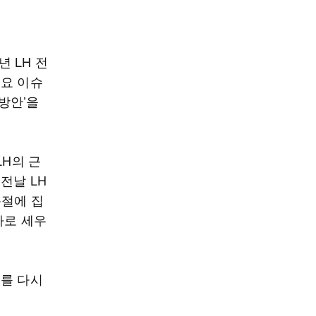
년 LH 전
주요 이슈
파방안’을
LH의 근
전날 LH
근절에 집
바로 세우
조를 다시