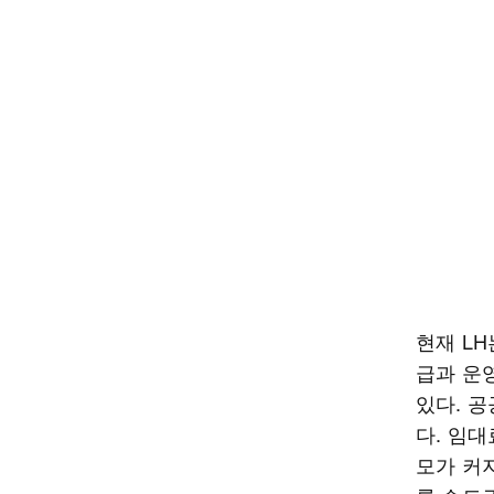
현재 L
급과 운
있다. 
다. 임
모가 커