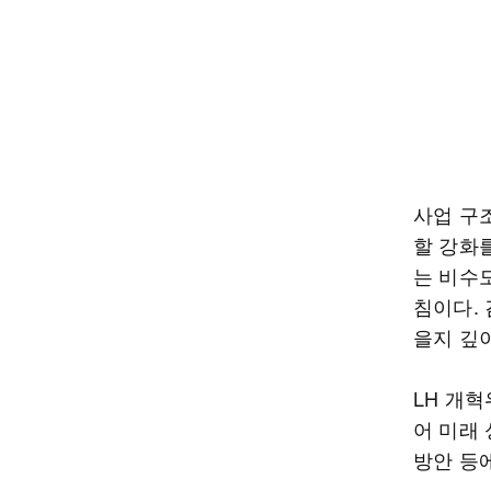
사업 구
할 강화
는 비수
침이다. 
을지 깊
LH 개
어 미래 
방안 등