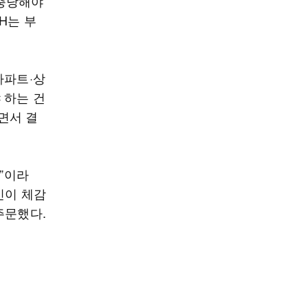
 충당해야
H는 부
아파트·상
 하는 건
면서 결
”이라
민이 체감
주문했다.