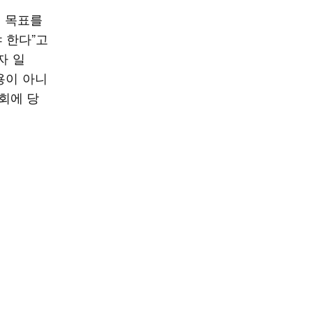
책 목표를
 한다”고
자 일
용이 아니
회에 당