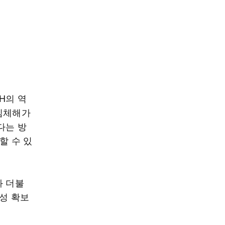
H의 역
 침체해가
다는 방
할 수 있
과 더불
전성 확보