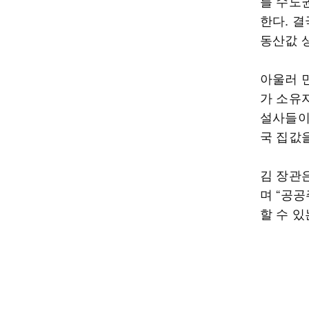
를 수도
한다. 
동산값 
아울러 
가 소유
설사들이
국 집값
김 장관은
며 “공
할 수 