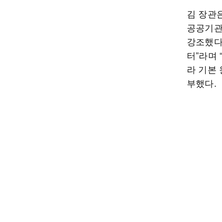
김 장관은
공공기관
강조했다
터”라며
라 기본
부했다.