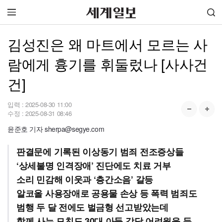
김성진은 왜 마트에서 모르는 사
람에게 흉기를 휘둘렀나 [사사건
건]
입력 :
2025-08-30 11:00
수정 :
2025-08-31 08:46
윤준호 기자 sherpa@segye.com
판결문에 기록된 이상동기 범죄 전조증상들
‘상세불명 인격장애’ 진단에도 치료 거부
소리 민감해 이웃과 ‘층간소음’ 갈등
알코올 사용장애로 공용물 손상 등 폭력 범죄도
범행 두 달 전에도 벌금형 선고받았는데
함께 사는 모친도 30대 아들 감당 어려웠을 듯