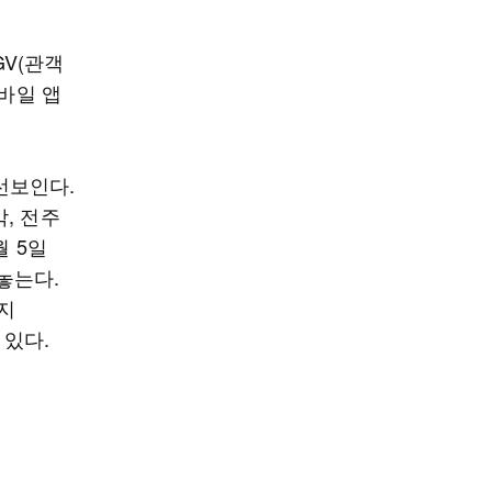
GV(관객
모바일 앱
선보인다.
악, 전주
월 5일
놓는다.
지
 있다.