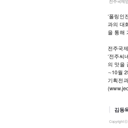
전주국제영화
‘폴링인전
과의 대화
을 통해
전주국제
‘전주씨네
의 맛을 
∼10월 
기획전과
(www.j
김동욱
Copyrigh