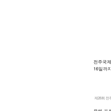
전주국제영
16일까지
제26회 
올해 프