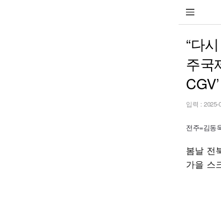
“다시
주국제
CGV’
입력 :
2025-
전주=김동욱 
봄날 전
가을 스