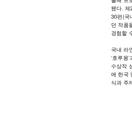
됐다. 
30편(국
던 작품
경험할 
국내 라
‘호루몽’
수상작 
에 한국
식과 주