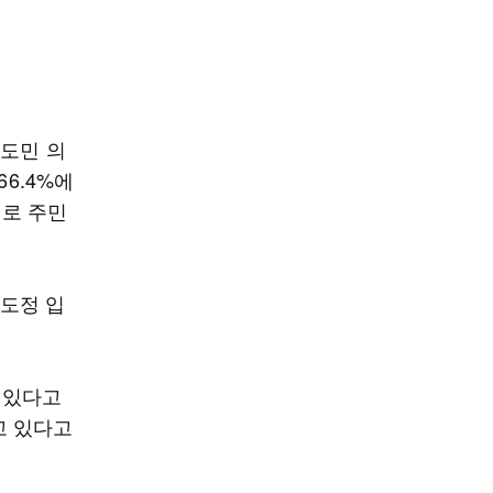
‘도민 의
6.4%에
표로 주민
주도정 입
고 있다고
고 있다고