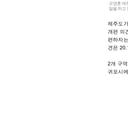
오영훈 제주
말을 하고 
제주도가
개편 의견
편하자는
견은 20
2개 구역
귀포시에서