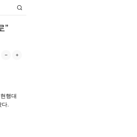
로”
 현행대
다.