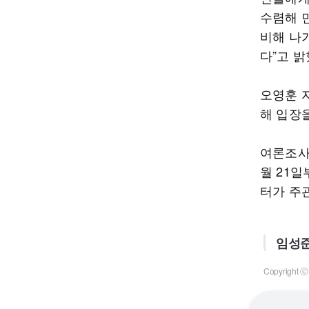
수렴해 
비해 나
다”고 밝
오영훈 
해 입장
여론조사는
월 21
터가 주관
임성준
Copyrigh