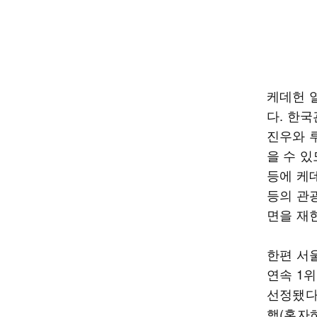
케데헌 
다. 한
진우와 
을 수 
등에 케
등의 관
면을 재
한편 서
연속 1위
선정됐다.
행(혼자하