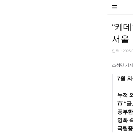
“케데
서울
입력 :
2025-
조성민 기자 j
7월 외
누적 
市 “
풍부한
영화 속
국립중