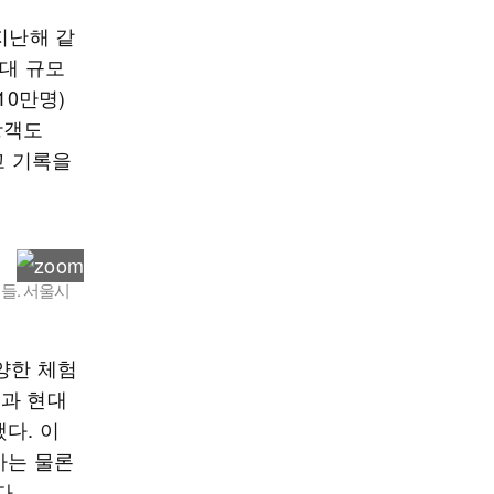
지난해 같
최대 규모
10만명)
광객도
고 기록을
들. 서울시
양한 체험
통과 현대
다. 이
아는 물론
다.