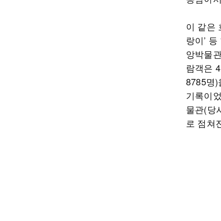
이 같은 
랑이’ 
앙박물관
람객은 4
8785명
기록이었던
물관(당
로 점쳐