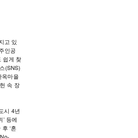
지고 있
 주인공
 쉽게 찾
(SNS)
 한옥마을
헌 속 장
도시 4년
위’ 등에
 후 ‘혼
No-