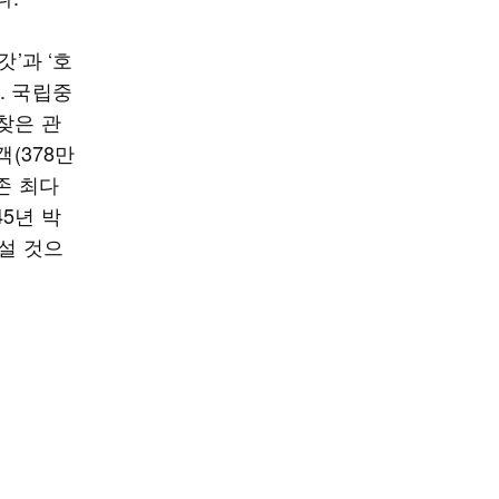
’과 ‘호
. 국립중
찾은 관
(378만
존 최다
45년 박
설 것으