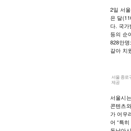
2일 서
은 달(1
다. 국가
등의 순
828만명
갈아 치
서울 종로구
제공
서울시는
콘텐츠와
가 어우
어 “특
동남아시아