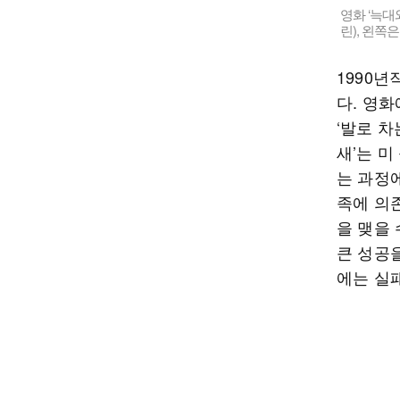
영화 ‘늑대
린), 왼쪽
1990년
다. 영화
‘발로 차는
새’는 미
는 과정
족에 의
을 맺을
큰 성공
에는 실