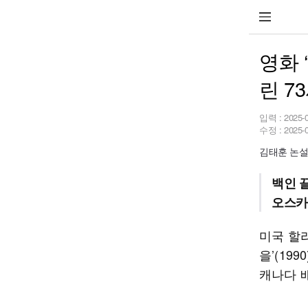
영화 
린 7
입력 :
2025-
수정 :
2025-
김태훈 논
백인 
오스카
미국 할
을’(1
캐나다 