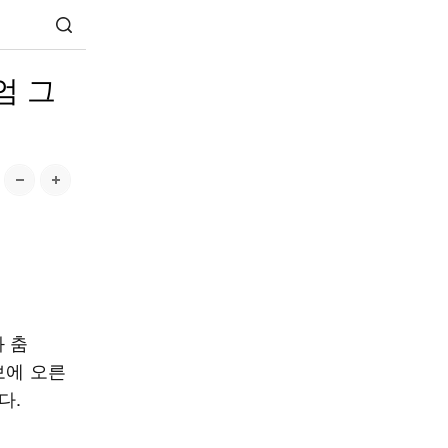
엄 그
 춤
보에 오른
다.