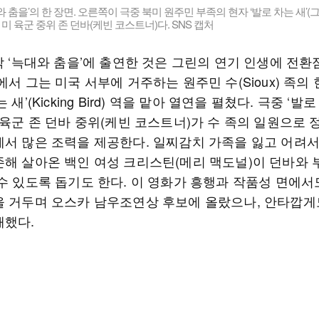
와 춤을’의 한 장면. 오른쪽이 극중 북미 원주민 부족의 현자 ‘발로 차는 새’(
은 미 육군 중위 존 던바(케빈 코스트너)다. SNS 캡처
작 ‘늑대와 춤을’에 출연한 것은 그린의 연기 인생에 전환
에서 그는 미국 서부에 거주하는 원주민 수(Sioux) 족의
 새’(Kicking Bird) 역을 맡아 열연을 펼쳤다. 극중 ‘발
 육군 존 던바 중위(케빈 코스트너)가 수 족의 일원으로 
에서 많은 조력을 제공한다. 일찌감치 가족을 잃고 어려
존해 살아온 백인 여성 크리스틴(메리 맥도널)이 던바와 
 수 있도록 돕기도 한다. 이 영화가 흥행과 작품성 면에서
을 거두며 오스카 남우조연상 후보에 올랐으나, 안타깝게
패했다.