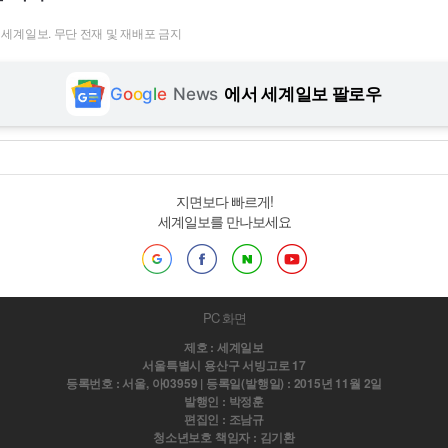
t ⓒ 세계일보. 무단 전재 및 재배포 금지
G
o
o
g
l
e
News
에서 세계일보 팔로우
지면보다 빠르게!
세계일보를 만나보세요
PC 화면
제호 : 세계일보
서울특별시 용산구 서빙고로 17
등록번호 : 서울, 아03959 | 등록일(발행일) : 2015년 11월 2일
발행인 : 박정훈
편집인 : 조남규
청소년보호 책임자 : 김기환