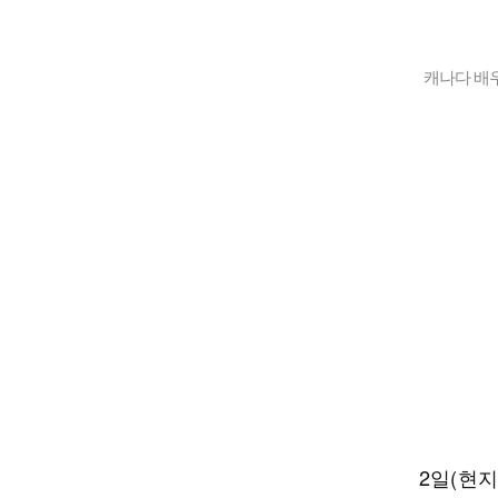
캐나다 배우
2일(현