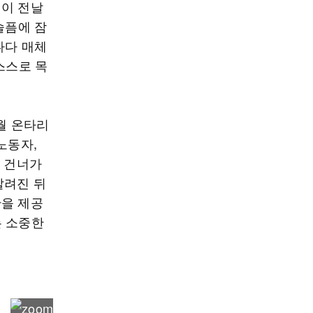
린이 전날
슬픔에 잠
나다 매체
 스스로 목
월 온타리
노동자,
로 건너가
알려진 뒤
반을 제공
는 소중한