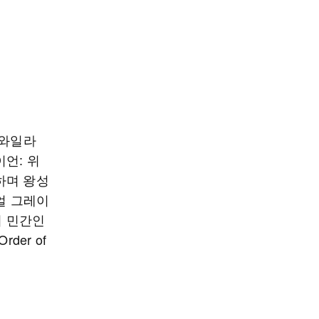
‘트와일라
라이언: 위
장하며 왕성
얼 그레이
서 민간인
der of