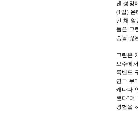
낸 성명
(1일)
긴 채 
들은 그린
숨을 끊
그린은 
오주에서
록밴드 
연극 무
캐나다 
했다”며
경험을 