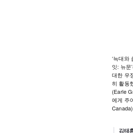
‘늑대와 춤
잇: 뉴문’
대한 우정
히 활동했
(Earl
에게 주어
Canada
김태훈