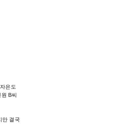
 자은도
선원 B씨
지만 결국