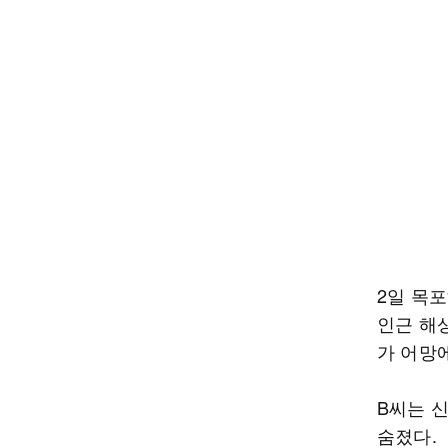
2일 목
인근 해상
가 어망
B씨는 
숨졌다.