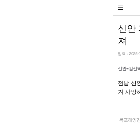
신안 
져
입력 :
2025-
신안=김선덕기
전남 신
겨 사망
목포해양경