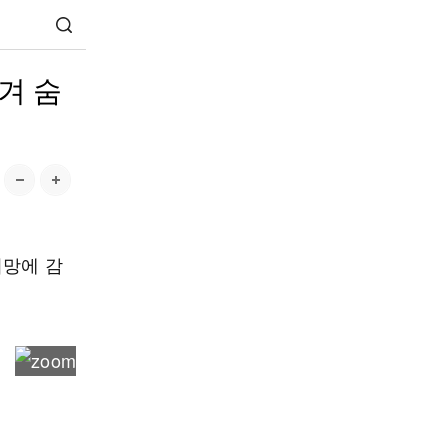
겨 숨
어망에 감