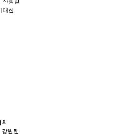
에 산림힐
기대한
계획
월 강원랜