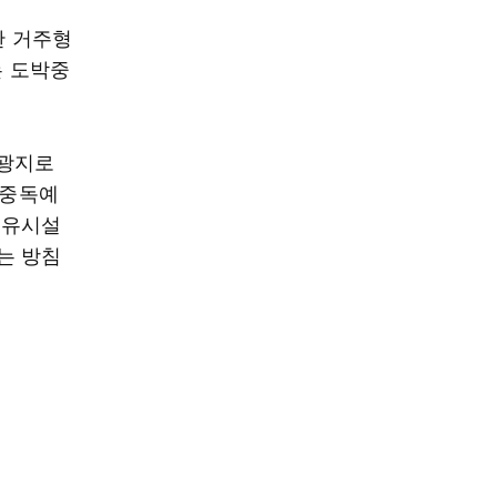
한 거주형
는 도박중
관광지로
 중독예
치유시설
는 방침