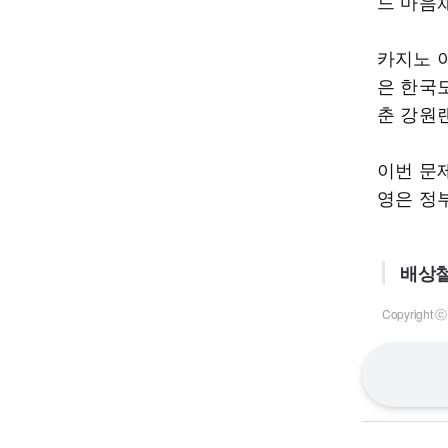
드 마음
카지노 
은 한국
춘 강원
이번 문
영은 정
배상철
Copyrigh