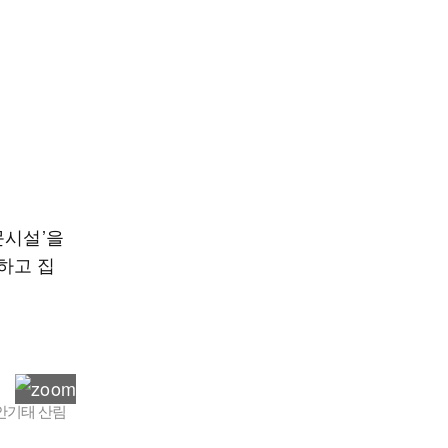
문시설’을
하고 집
안기태 산림