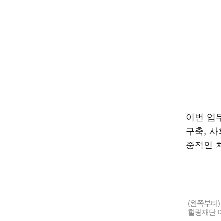
이번 업
구축, 
중적인 
(왼쪽부터
힐링재단 