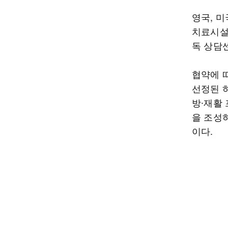
영국, 
치료시설
독 상담
협약에 
선정된 
방∙재활
을 조성
이다.