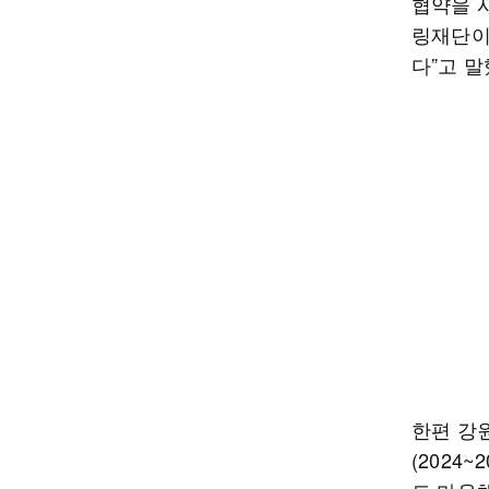
협약을 
링재단이
다”고 말
한편 강
(2024