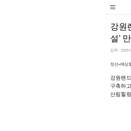
강원랜
설’ 
입력 :
2025-
정선=배상철 
강원랜드
구축하고
산림힐링