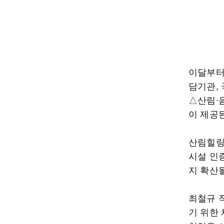
이달부터
담기관,
△산림∙
이 제공
산림힐링
시설 인
지 확산
최철규 
기 위한