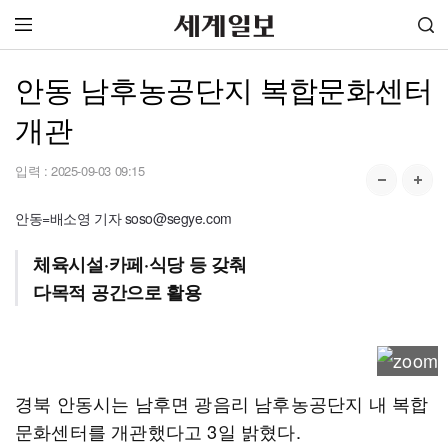
안동 남후농공단지 복합문화센터
개관
입력 :
2025-09-03 09:15
안동=배소영 기자 soso@segye.com
체육시설·카페·식당 등 갖춰
다목적 공간으로 활용
경북 안동시는 남후면 광음리 남후농공단지 내 복합
문화센터를 개관했다고 3일 밝혔다.