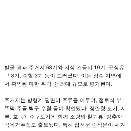
발굴 결과 주거지 63기와 지상 건물지 10기, 구상유
구 8기, 수혈 3기 등이 드러났다. 이는 장수 지역에
서 확인된 마한 취락 중 최대 규모로 평가된다.
주거지는 방형계 평면이 주류를 이루며, 점토식 부
뚜막·주공·벽구·수혈 등이 확인됐다. 장란형 토기, 시
루, 호, 완, 주구토기와 함께 소량의 철기류, 방추차,
곡옥거푸집도 출토됐다. 특히 집선문·승석문이 새겨