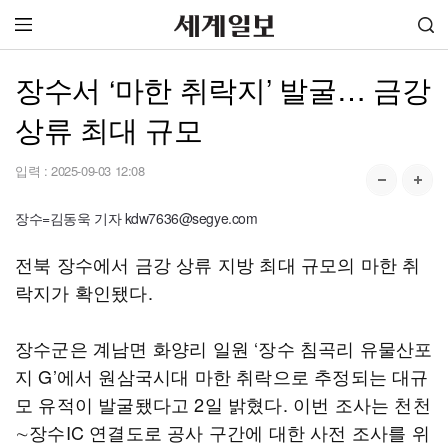
장수서 ‘마한 취락지’ 발굴… 금강
상류 최대 규모
입력 :
2025-09-03 12:08
장수=김동욱 기자 kdw7636@segye.com
전북 장수에서 금강 상류 지방 최대 규모의 마한 취
락지가 확인됐다.
장수군은 계남면 화양리 일원 ‘장수 침곡리 유물산포
지 G’에서 원삼국시대 마한 취락으로 추정되는 대규
모 유적이 발굴됐다고 2일 밝혔다. 이번 조사는 천천
∼장수IC 연결도로 공사 구간에 대한 사전 조사를 위