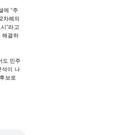
셜에 “주
 2차례의
도시”라고
히 해결하
어도 민주
분석이 나
 후보로