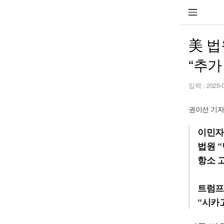
美 법
“추가
입력 :
2025-
권이선 기자 2
이민자
법원 
항소 
트럼프
“시카