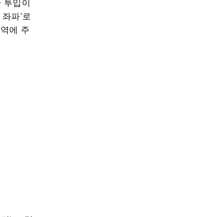
군 투입이
 좌파’로
지역에 주