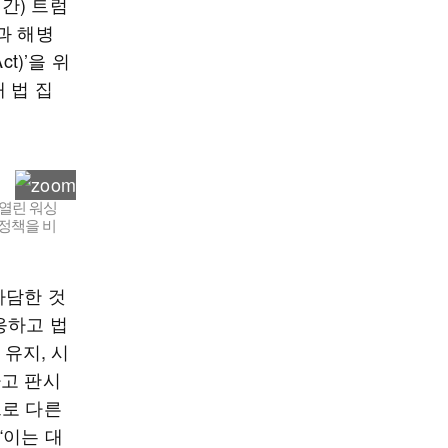
간) 트럼
과 해병
t)’을 위
 법 집
 열린 워싱
정책을 비
가담한 것
응하고 법
 유지, 시
라고 판시
으로 다른
“이는 대