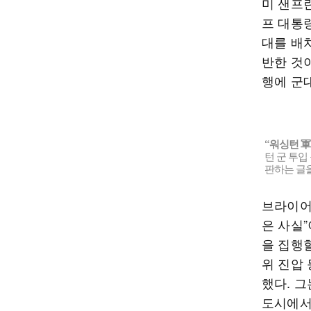
미 샌프
프 대통
대를 배치한
반한 것
행에 군
“워싱턴 軍
턴 군 투입
판하는 글을
브라이어
은 사실
을 집행할
위 진압
했다. 
도시에서