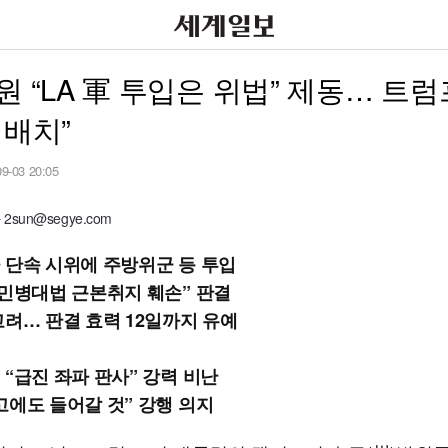
원 “LA 軍 투입은 위법” 제동… 트
 배치”
09-03 20:05
sun@segye.com
 단속 시위에 주방위군 등 투입
“민병대법 근본취지 훼손” 판결
고려… 판결 효력 12일까지 유예
 “급진 좌파 판사” 강력 비난
고에도 들어갈 것” 강행 의지