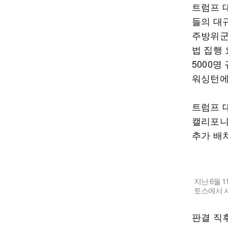
트럼프 대
들의 대
주방위군
법 집행 
5000
워싱턴에
트럼프 
캘리포니
추가 배
지난 6월 
토스에서 시
판결 직