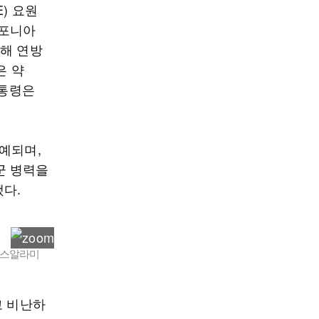
) 요원
리포니아
치해 연방
은 약
대통령은
예되며,
군 병력을
됐다.
 로스알라미
고 비난하