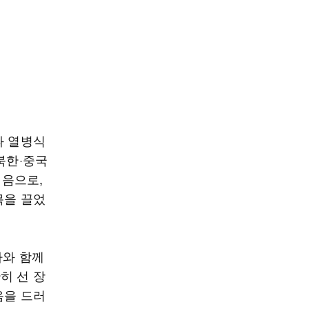
과 열병식
북한·중국
처음으로,
목을 끌었
자와 함께
히 선 장
음을 드러