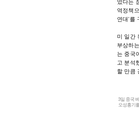
었다는 
역정책으
연대’를
미 일간
부상하는
는 중국
고 분석
할 만큼
3일 중국 
오성홍기를