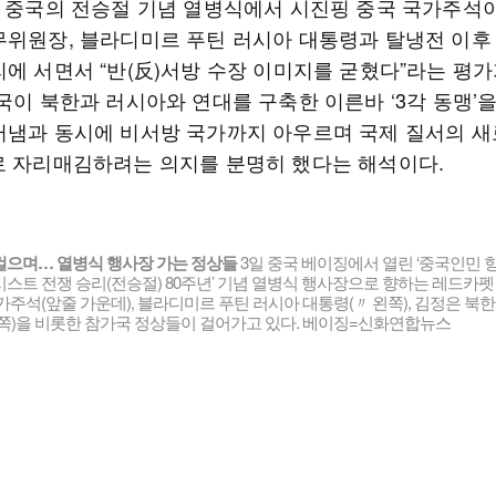
린 중국의 전승절 기념 열병식에서 시진핑 중국 국가주석
무위원장, 블라디미르 푸틴 러시아 대통령과 탈냉전 이후
리에 서면서 “반(反)서방 수장 이미지를 굳혔다”라는 평가
국이 북한과 러시아와 연대를 구축한 이른바 ‘3각 동맹’
러냄과 동시에 비서방 국가까지 아우르며 국제 질서의 새
로 자리매김하려는 의지를 분명히 했다는 해석이다.
걸으며… 열병식 행사장 가는 정상들
3일 중국 베이징에서 열린 ‘중국인민 
스트 전쟁 승리(전승절) 80주년’ 기념 열병식 행사장으로 향하는 레드카펫
가주석(앞줄 가운데), 블라디미르 푸틴 러시아 대통령(〃 왼쪽), 김정은 북
른쪽)을 비롯한 참가국 정상들이 걸어가고 있다. 베이징=신화연합뉴스