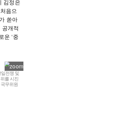
이 김정은
 처음으
가 쏟아
을 공개적
로운 ‘중
항일전쟁 및
 위를 시진
한 국무위원