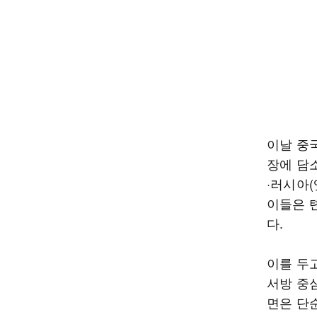
이날 중
장에 담
·러시아(
이들은 
다.
이를 두
서방 중
면은 단