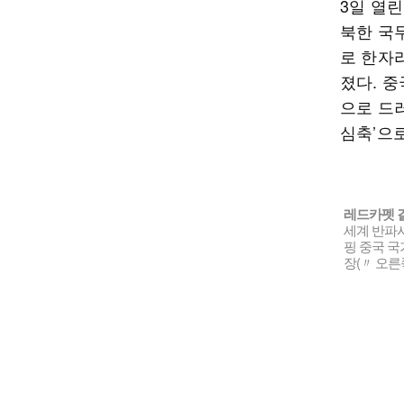
3일 열
북한 국
로 한자
졌다. 중
으로 드
심축’으
레드카펫 
세계 반파시
핑 중국 국
장(〃 오