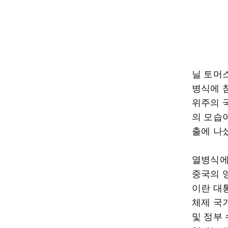
닐 토머
병식에 
위주의 
의 모습
출에 나
열병식에
중국의 
이란 대
체제 국가
및 정부