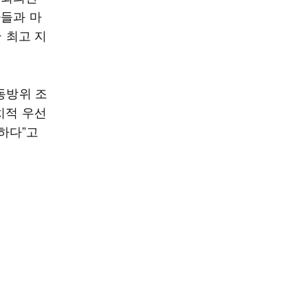
가들과 마
 최고 지
동방위 조
치적 우선
하다”고