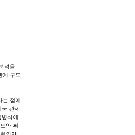
 분석을
관계 구도
다는 점에
미국 관세
 열병식에
르도안 튀
상회의만