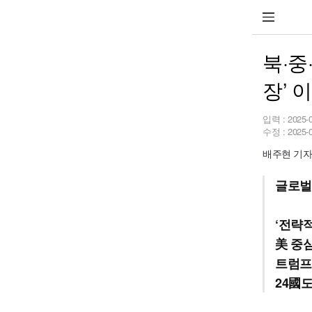
북·중
장’ 
입력 :
2025-
수정 :
2025-
배주현 기자 j
글로벌
‘전략
美 중
트럼프
24國