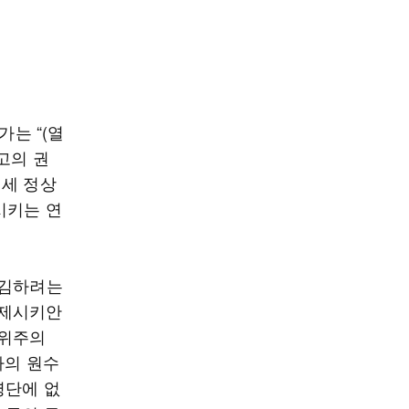
는 “(열
고의 권
 세 정상
시키는 연
매김하려는
페제시키안
권위주의
국가의 원수
명단에 없