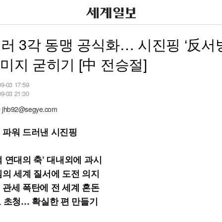
·러 3각 동맹 공식화… 시진핑 ‘反서
이미지 굳히기 [中 전승절]
09-03 17:59
09-03 21:30
hb92@segye.com
 파워 드러낸 시진핑
적 연대의 축’ 대내외에 과시
심의 세계 질서에 도전 의지
 관세 폭탄에 전 세계 혼돈
도 초청… 확실한 편 만들기