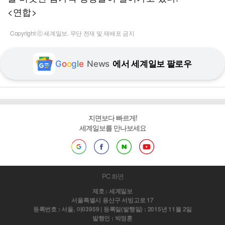
<연합>
Copyright ⓒ 세계일보. 무단 전재 및 재배포 금지
G
o
o
g
l
e
News
에서 세계일보 팔로우
지면보다 빠르게!
세계일보를 만나보세요
PC 화면
제호 : 세계일보
서울특별시 용산구 서빙고로 17
등록번호 : 서울, 아03959 | 등록일(발행일) : 2015년 11월 2일
발행인 : 박정훈