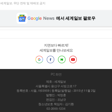
t ⓒ 세계일보. 무단 전재 및 재배포 금지
G
o
o
g
l
e
News
에서 세계일보 팔로우
지면보다 빠르게!
세계일보를 만나보세요
PC 화면
제호 : 세계일보
서울특별시 용산구 서빙고로 17
등록번호 : 서울, 아03959 | 등록일(발행일) : 2015년 11월 2일
발행인 : 박정훈
편집인 : 조남규
청소년보호 책임자 : 김기환
02-2000-1234