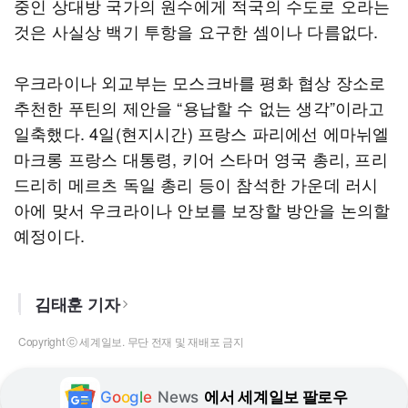
중인 상대방 국가의 원수에게 적국의 수도로 오라는
것은 사실상 백기 투항을 요구한 셈이나 다름없다.
우크라이나 외교부는 모스크바를 평화 협상 장소로
추천한 푸틴의 제안을 “용납할 수 없는 생각”이라고
일축했다. 4일(현지시간) 프랑스 파리에선 에마뉘엘
마크롱 프랑스 대통령, 키어 스타머 영국 총리, 프리
드리히 메르츠 독일 총리 등이 참석한 가운데 러시
아에 맞서 우크라이나 안보를 보장할 방안을 논의할
예정이다.
김태훈 기자
Copyright ⓒ 세계일보. 무단 전재 및 재배포 금지
G
o
o
g
l
e
News
에서 세계일보 팔로우