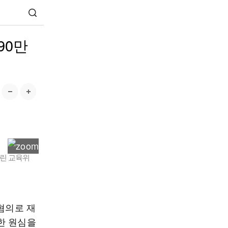
90만
열린 교육위
혐의로 재
한 원심을