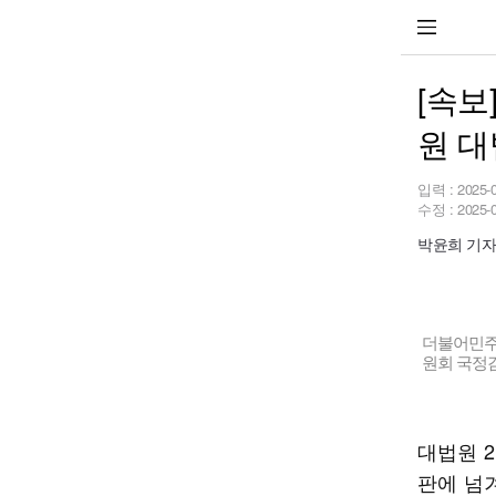
[속보
원 대
입력 :
2025-
수정 :
2025-
박윤희 기자 p
더불어민주
원회 국정
대법원 
판에 넘