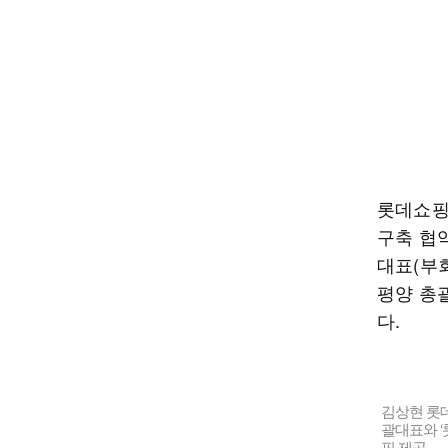
롯데쇼핑
구축 협
대표(부회
평양 총
다.
김상현 롯데
괄대표와 ‘
핑 제공