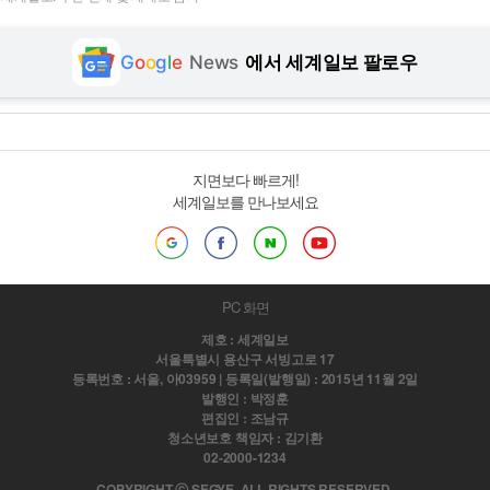
G
o
o
g
l
e
News
에서 세계일보 팔로우
지면보다 빠르게!
세계일보를 만나보세요
PC 화면
제호 : 세계일보
서울특별시 용산구 서빙고로 17
등록번호 : 서울, 아03959 | 등록일(발행일) : 2015년 11월 2일
발행인 : 박정훈
편집인 : 조남규
청소년보호 책임자 : 김기환
02-2000-1234
COPYRIGHT ⓒ SEGYE. ALL RIGHTS RESERVED.