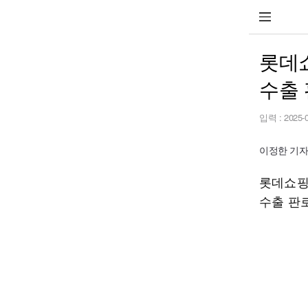
롯데
수출 
입력 :
2025-
이정한 기자 h
롯데쇼핑
수출 판