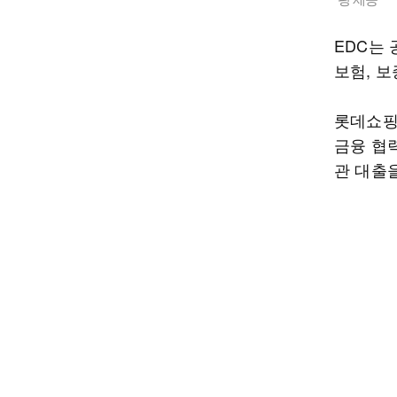
EDC는
보험, 
롯데쇼핑은
금융 협
관 대출