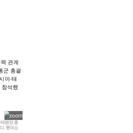
협력 관계
통군 총괄
아시아·태
이 참석했
·태평양 총
다. 롯데쇼