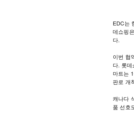
EDC는
데쇼핑은
다.
이번 협
다. 롯
마트는 
판로 개
캐나다 
품 선호