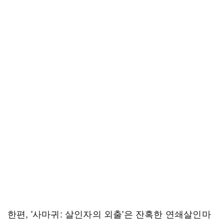
한편, '사마귀: 살인자의 외출'은 잔혹한 연쇄살인마