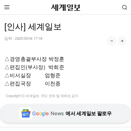
[인사] 세계일보
입력 :
2025-09-04 17:18
△경영총괄부사장 박정훈
△편집인(부사장) 박희준
△비서실장 엄형준
△편집국장 이천종
Copyright ⓒ 세계일보. 무단 전재 및 재배포 금지
G
o
o
g
l
e
News
에서 세계일보 팔로우