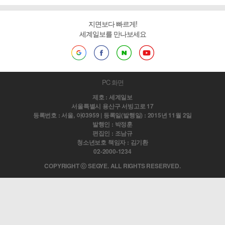
지면보다 빠르게!
세계일보를 만나보세요
PC 화면
제호 : 세계일보
서울특별시 용산구 서빙고로 17
등록번호 : 서울, 아03959 | 등록일(발행일) : 2015년 11월 2일
발행인 : 박정훈
편집인 : 조남규
청소년보호 책임자 : 김기환
02-2000-1234
COPYRIGHT ⓒ SEGYE. ALL RIGHTS RESERVED.