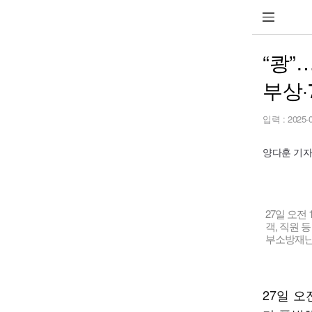
“쾅”
부상·
입력 :
2025-
양다훈 기자 y
27일 오전
객, 직원 
부소방재난
27일 오