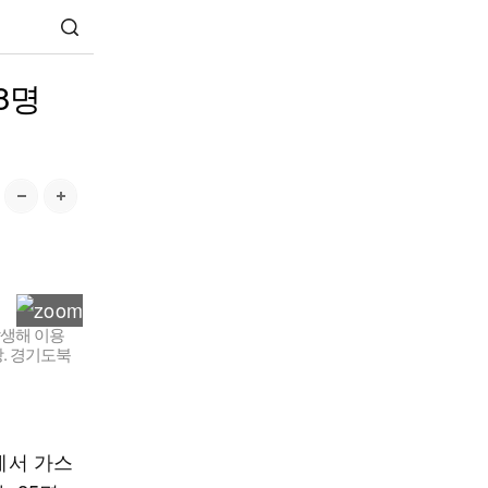
8명
발생해 이용
장. 경기도북
에서 가스