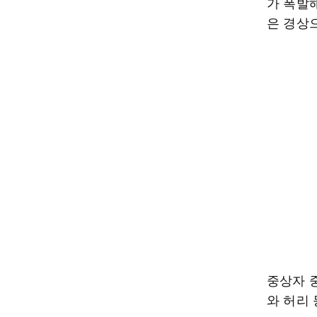
가 폭발해
은 경상
중상자 중
와 허리