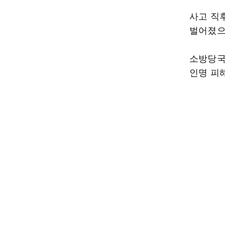
사고 직
벌어졌으
소방당국
인명 피