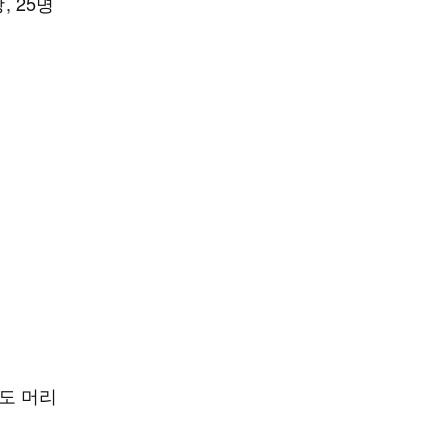
, 25명
명도 머리