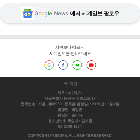
G
o
o
g
l
e
News
에서 세계일보 팔로우
지면보다 빠르게!
세계일보를 만나보세요
PC 화면
제호 : 세계일보
서울특별시 용산구 서빙고로 17
등록번호 : 서울, 아03959 | 등록일(발행일) : 2015년 11월 2일
발행인 : 박정훈
편집인 : 조남규
청소년보호 책임자 : 김기환
02-2000-1234
COPYRIGHT ⓒ SEGYE. ALL RIGHTS RESERVED.