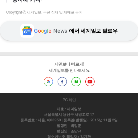
Copyright ⓒ 세계일보. 무단 전재 및 재배포 금지
G
o
o
g
l
e
News
에서 세계일보 팔로우
지면보다 빠르게!
세계일보를 만나보세요
PC 화면
제호 : 세계일보
서울특별시 용산구 서빙고로 17
등록번호 : 서울, 아03959 | 등록일(발행일) : 2015년 11월 2일
발행인 : 박정훈
편집인 : 조남규
청소년보호 책임자 : 김기환