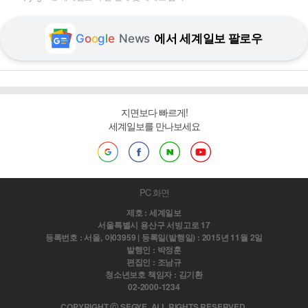
G
o
o
g
l
e
News
에서 세계일보 팔로우
지면보다 빠르게!
세계일보를 만나보세요
PC 화면
제호 : 세계일보
서울특별시 용산구 서빙고로 17
등록번호 : 서울, 아03959 | 등록일(발행일) : 2015년 11월 2일
발행인 : 박정훈
편집인 : 조남규
청소년보호 책임자 : 김기환
02-2000-1234
COPYRIGHT ⓒ SEGYE. ALL RIGHTS RESERVED.