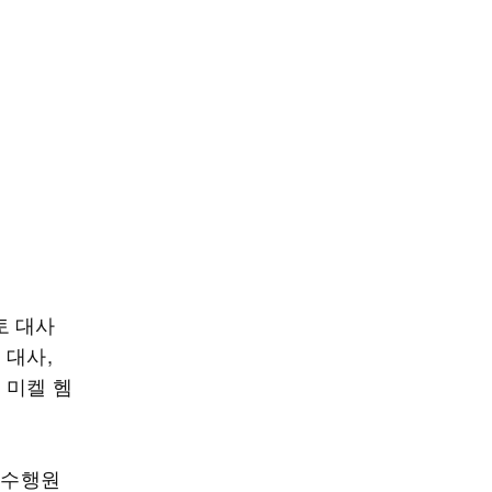
토 대사
 대사,
 미켈 헴
 수행원