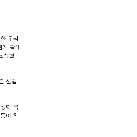
위한 우리
관계 확대
 요청했
은 신임
위성락 국
등이 참