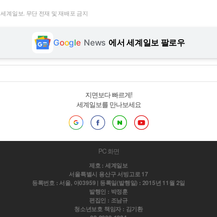
t ⓒ 세계일보. 무단 전재 및 재배포 금지
G
o
o
g
l
e
News
에서 세계일보 팔로우
지면보다 빠르게!
세계일보를 만나보세요
PC 화면
제호 : 세계일보
서울특별시 용산구 서빙고로 17
등록번호 : 서울, 아03959 | 등록일(발행일) : 2015년 11월 2일
발행인 : 박정훈
편집인 : 조남규
청소년보호 책임자 : 김기환