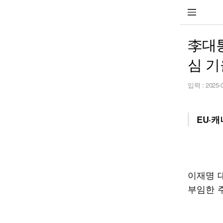
李대통
심 
입력 :
2025-
EU·
이재명 대
부임한 