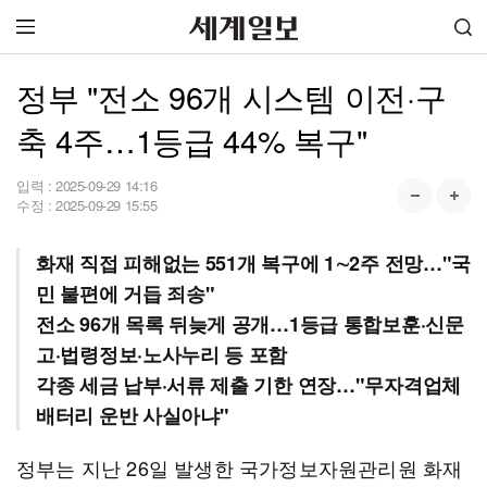
정부 "전소 96개 시스템 이전·구
축 4주…1등급 44% 복구"
입력 :
2025-09-29 14:16
수정 :
2025-09-29 15:55
화재 직접 피해없는 551개 복구에 1∼2주 전망…"국
민 불편에 거듭 죄송"
전소 96개 목록 뒤늦게 공개…1등급 통합보훈·신문
고·법령정보·노사누리 등 포함
각종 세금 납부·서류 제출 기한 연장…"무자격업체
배터리 운반 사실아냐"
정부는 지난 26일 발생한 국가정보자원관리원 화재