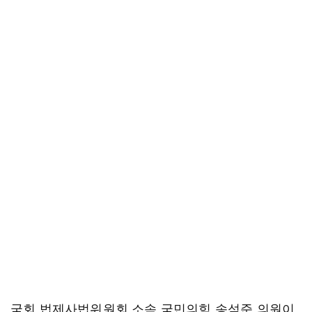
국회 법제사법위원회 소속 국민의힘 송석준 의원이