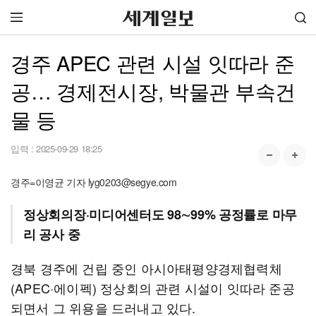
경주 APEC 관련 시설 잇따라 준
공… 경제전시장, 박물관 부속건
물 등
입력 :
2025-09-29 18:25
경주=이영균 기자 lyg0203@segye.com
정상회의장·미디어센터도 98∼99% 공정률로 마무
리 공사 중
경북 경주에 건립 중인 아시아태평양경제협력체
(APEC·에이펙) 정상회의 관련 시설이 잇따라 준공
되면서 그 위용을 드러내고 있다.