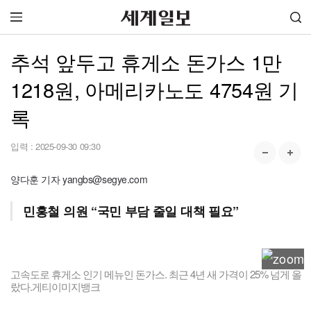
추석 앞두고 휴게소 돈가스 1만
1218원, 아메리카노도 4754원 기
록
입력 :
2025-09-30 09:30
양다훈 기자 yangbs@segye.com
민홍철 의원 “국민 부담 줄일 대책 필요”
고속도로 휴게소 인기 메뉴인 돈가스. 최근 4년 새 가격이 25% 넘게 올
랐다.게티이미지뱅크