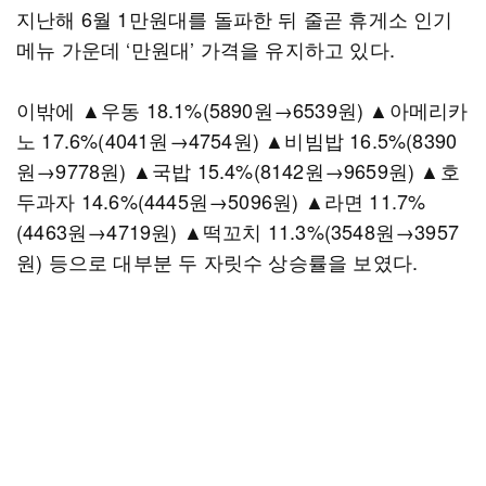
지난해 6월 1만원대를 돌파한 뒤 줄곧 휴게소 인기
메뉴 가운데 ‘만원대’ 가격을 유지하고 있다.
이밖에 ▲우동 18.1%(5890원→6539원) ▲아메리카
노 17.6%(4041원→4754원) ▲비빔밥 16.5%(8390
원→9778원) ▲국밥 15.4%(8142원→9659원) ▲호
두과자 14.6%(4445원→5096원) ▲라면 11.7%
(4463원→4719원) ▲떡꼬치 11.3%(3548원→3957
원) 등으로 대부분 두 자릿수 상승률을 보였다.