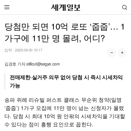
당첨만 되면 10억 로또 ‘줍줍’… 1
가구에 11만 명 몰려, 어디?
입력 :
2025-09-30 10:17
김경호 기자 stillcut@segye.com
전매제한·실거주 의무 없어 당첨 시 즉시 시세차익
가능
송파 위례 리슈빌 퍼스트 클래스 무순위 청약(일명
‘줍줍’) 1가구 모집에 11만 명이 넘는 신청자가 몰렸
다. 당첨 시 최대 10억 원 안팎의 시세차익을 기대할
수 있다는 점이 흥행 요인으로 꼽힌다.