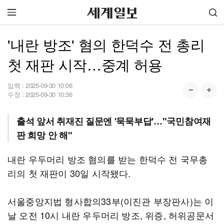
'내란 방조' 혐의 한덕수 전 총리
첫 재판 시작…중계 허용
입력 :
2025-09-30 10:06
수정 :
2025-09-30 10:36
출석 앞서 취재진 질문엔 '묵묵부답'…"국민참여재
판 희망 안 해"
내란 우두머리 방조 혐의를 받는 한덕수 전 국무총
리의 첫 재판이 30일 시작됐다.
서울중앙지법 형사합의33부(이진관 부장판사)는 이
날 오전 10시 내란 우두머리 방조, 위증, 허위공문서