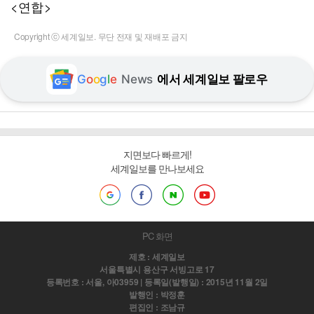
<연합>
Copyright ⓒ 세계일보. 무단 전재 및 재배포 금지
G
o
o
g
l
e
News
에서 세계일보 팔로우
지면보다 빠르게!
세계일보를 만나보세요
PC 화면
제호 : 세계일보
서울특별시 용산구 서빙고로 17
등록번호 : 서울, 아03959 | 등록일(발행일) : 2015년 11월 2일
발행인 : 박정훈
편집인 : 조남규