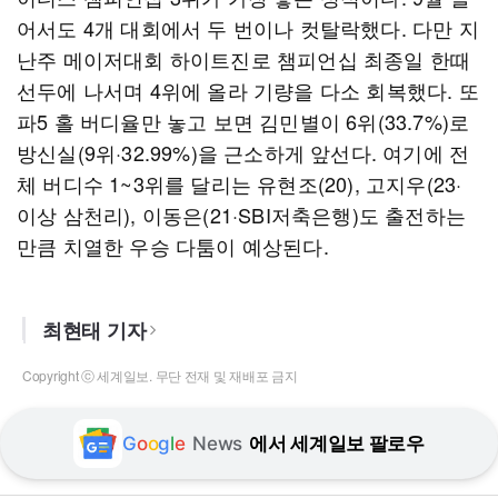
어서도 4개 대회에서 두 번이나 컷탈락했다. 다만 지
난주 메이저대회 하이트진로 챔피언십 최종일 한때
선두에 나서며 4위에 올라 기량을 다소 회복했다. 또
파5 홀 버디율만 놓고 보면 김민별이 6위(33.7%)로
방신실(9위·32.99%)을 근소하게 앞선다. 여기에 전
체 버디수 1~3위를 달리는 유현조(20), 고지우(23·
이상 삼천리), 이동은(21·SBI저축은행)도 출전하는
만큼 치열한 우승 다툼이 예상된다.
최현태 기자
Copyright ⓒ 세계일보. 무단 전재 및 재배포 금지
G
o
o
g
l
e
News
에서 세계일보 팔로우