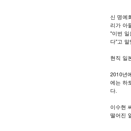
신 명예
리가 아
"이번 
다"고 말
현직 일
2010년
에는 하
다.
이수현 
떨어진 