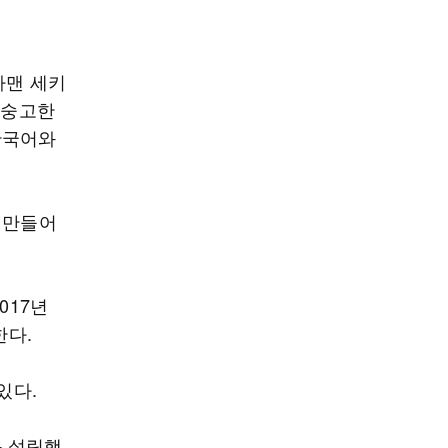
라맨 세키
 숭고한
한국어와
 만들어
017년
한다.
있다.
를 설립했