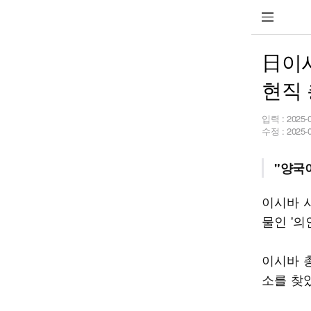
日이시
현직 
입력 :
2025-
수정 :
2025-
"양국
이시바 
물인 '의
이시바 
소를 찾