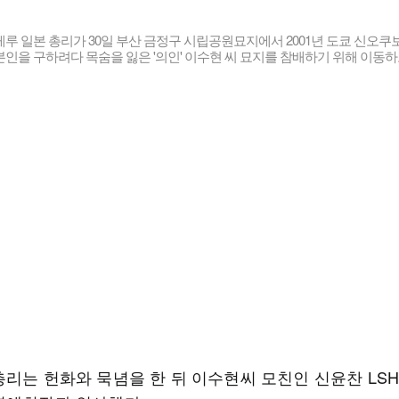
루 일본 총리가 30일 부산 금정구 시립공원묘지에서 2001년 도쿄 신오쿠
인을 구하려다 목숨을 잃은 '의인' 이수현 씨 묘지를 참배하기 위해 이동하
총리는 헌화와 묵념을 한 뒤 이수현씨 모친인 신윤찬 LS