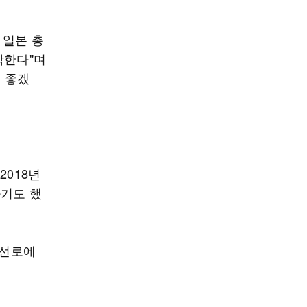
 일본 총
각한다"며
 좋겠
2018년
하기도 했
 선로에