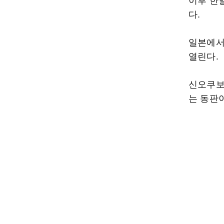
다.
일본에서
열린다.
신오쿠보
는 동판