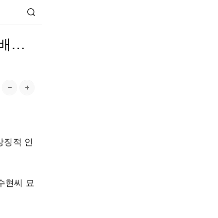
참배…
상징적 인
수현씨 묘