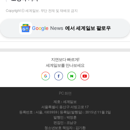
Copyright ⓒ 세계일보. 무단 전재 및 재배포 금지
G
o
o
g
l
e
News
에서 세계일보 팔로우
지면보다 빠르게!
세계일보를 만나보세요
PC 화면
제호 : 세계일보
서울특별시 용산구 서빙고로 17
등록번호 : 서울, 아03959 | 등록일(발행일) : 2015년 11월 2일
발행인 : 박정훈
편집인 : 조남규
청소년보호 책임자 : 김기환