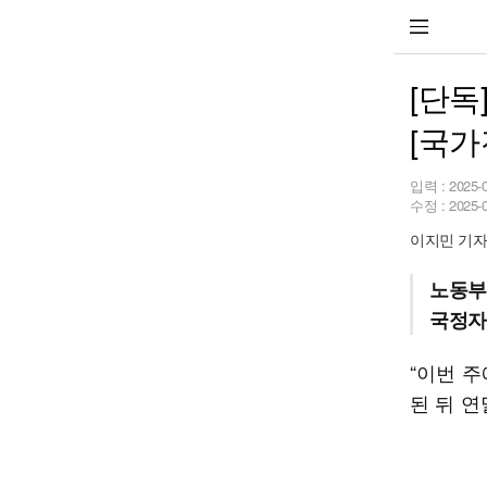
[단독
[국가
입력 :
2025-
수정 :
2025-
이지민 기자 a
노동부
국정자
“이번 
된 뒤 연