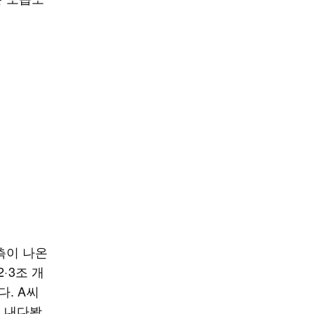
측이 나온
·3조 개
. A씨
고 내다봤