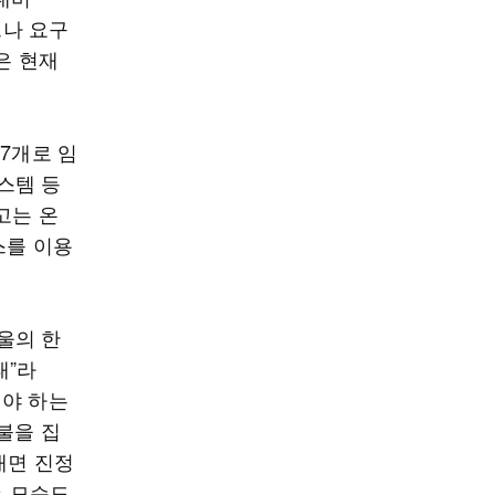
으나 요구
은 현재
7개로 임
스템 등
고는 온
스를 이용
울의 한
태”라
해야 하는
불을 집
대면 진정
는 모습도