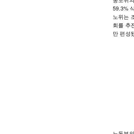
59.3%
노위는 
회를 추진
만 편성
노동부의