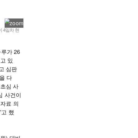
 4일차 현
루가 26
고 있
고 심판
을 다
 초심 사
심 사건이
 자료 의
”고 했
원) 대비