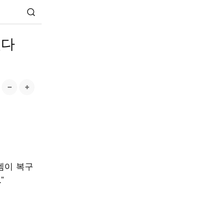
였다
템이 복구
”