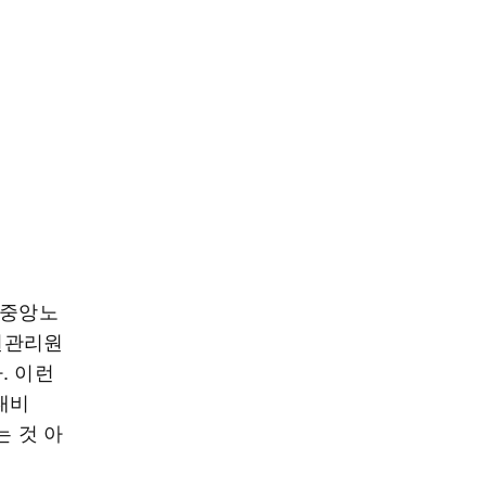
 중앙노
원관리원
. 이런
대비
는 것 아