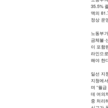
35.5%
액의 8
정상 운
노동부가
금체불·
이 포함
라인으로
해야 한다
일선 지
지청에서
며 “월
데 여의
중 처리
신고가 