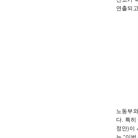
연출되고
노동부와
다. 특히
정안)이
는 “이번