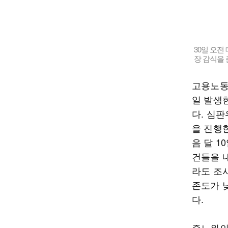
30일 오전
장 감식을
고용노동
일 발생
다. 심
을 진행
음 달 1
건들을 
라도 조
존도가 
다.
중노위의