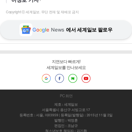
Copyright ⓒ 세계일보. 무단 전재 및 재배포 금지
G
o
o
g
l
e
News
에서 세계일보 팔로우
지면보다 빠르게!
세계일보를 만나보세요
PC 화면
제호 : 세계일보
서울특별시 용산구 서빙고로 17
등록번호 : 서울, 아03959 | 등록일(발행일) : 2015년 11월 2일
발행인 : 박정훈
편집인 : 조남규
청소년보호 책임자 : 김기환