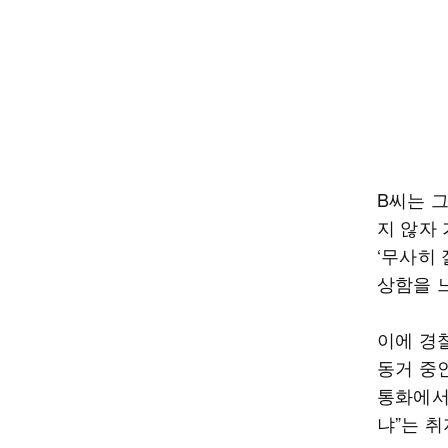
B씨는 
지 않자
‘무사히 
상함을 
이에 경
동거 중
통화에서
냐”는 취