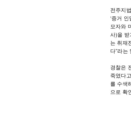
전주지법
‘증거 인
모자와 
사)을 
는 취재
다”라는
경찰은 
죽였다고
를 수색
으로 확