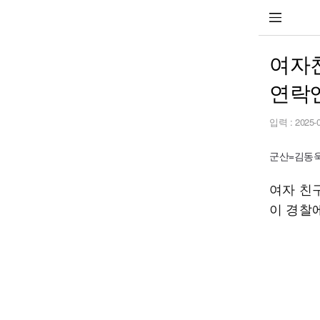
여자친
연락
입력 :
2025-
군산=김동욱 
여자 친
이 경찰