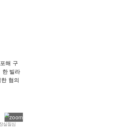
체포해 구
 한 빌라
닉한 혐의
영장실질심