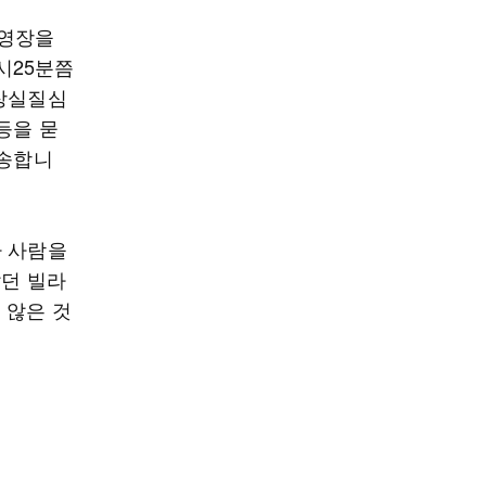
속영장을
3시25분쯤
영장실질심
등을 묻
죄송합니
가 사람을
살던 빌라
 않은 것