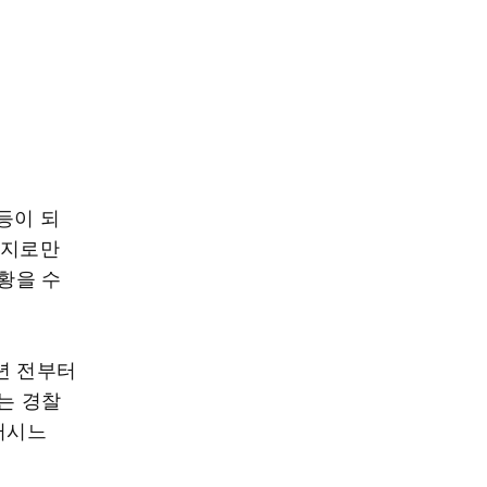
등이 되
시지로만
상황을 수
년 전부터
는 경찰
러시느