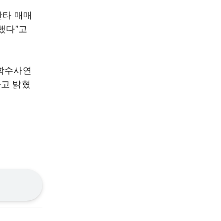
단타 매매
했다”고
과학수사연
라고 밝혔