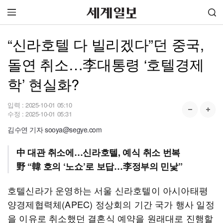
“신라호텔 다 빌리겠다”던 중국,
돌연 취소…李대통령 ‘호텔경제
학’ 현실화?
입력 :
2025-10-01 05:10
수정 :
2025-10-01 05:31
김수연 기자 sooya@segye.com
中 대관 취소에…신라호텔, 예식 취소 번복
野 “韓 호의 ‘노쇼’로 보답…李정부의 민낯”
호텔신라가 운영하는 서울 신라호텔이 아시아태평
양경제협력체(APEC) 정상회의 기간 국가 행사 일정
을 이유로 취소했던 결혼식 예약을 원래대로 진행할