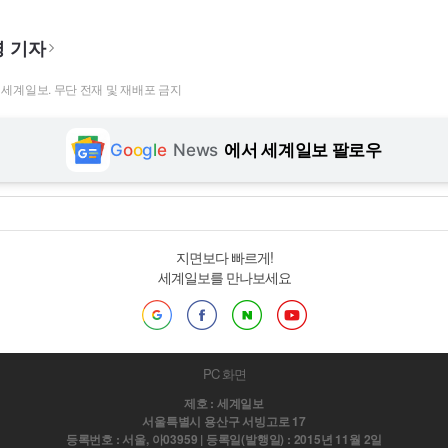
 기자
t ⓒ 세계일보. 무단 전재 및 재배포 금지
G
o
o
g
l
e
News
에서 세계일보 팔로우
지면보다 빠르게!
세계일보를 만나보세요
PC 화면
제호 : 세계일보
서울특별시 용산구 서빙고로 17
등록번호 : 서울, 아03959 | 등록일(발행일) : 2015년 11월 2일