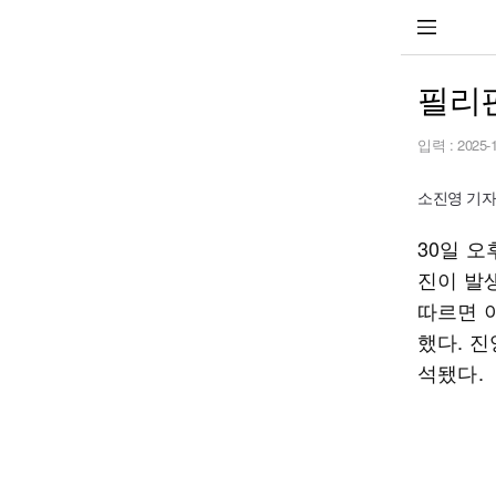
필리핀
입력 :
2025-
소진영 기자 s
30일 오
진이 발
따르면 
했다. 진
석됐다.