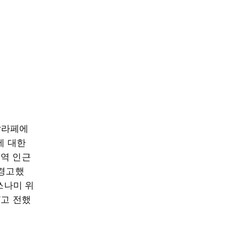
 칼라페에
에 대한
지역 인근
 경고했
쓰나미 위
”고 전했