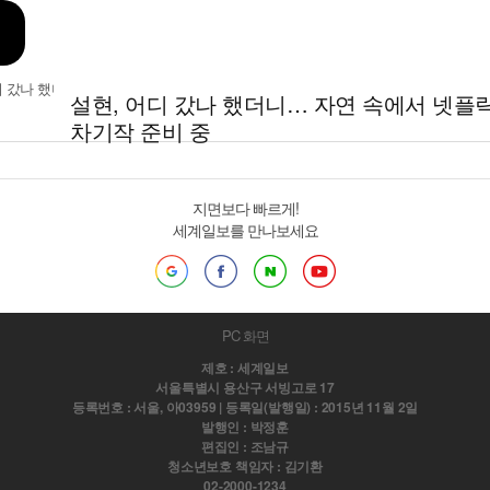
설현, 어디 갔나 했더니… 자연 속에서 넷플
차기작 준비 중
지면보다 빠르게!
세계일보를 만나보세요
PC 화면
제호 : 세계일보
서울특별시 용산구 서빙고로 17
등록번호 : 서울, 아03959 | 등록일(발행일) : 2015년 11월 2일
발행인 : 박정훈
편집인 : 조남규
청소년보호 책임자 : 김기환
02-2000-1234