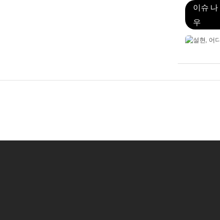
이슈 나
우