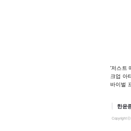
'저스트
크업 아
바이벌 
한윤종
Copyrigh