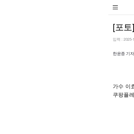
[포토
입력 :
2025-
한윤종 기자 h
가수 이
쿠팡플레