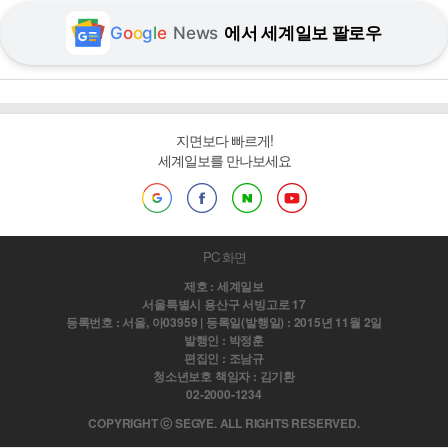
G
o
o
g
l
e
News
에서 세계일보 팔로우
지면보다 빠르게!
세계일보를 만나보세요
PC 화면
제호 : 세계일보
서울특별시 용산구 서빙고로 17
등록번호 : 서울, 아03959 | 등록일(발행일) : 2015년 11월 2일
발행인 : 박정훈
편집인 : 조남규
청소년보호 책임자 : 김기환
02-2000-1234
COPYRIGHT ⓒ SEGYE. ALL RIGHTS RESERVED.