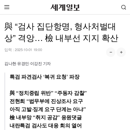
與 “검사 집단항명, 형사처벌대
상” 격앙… 檢 내부선 지지 확산
입력 :
2025-10-01 19:00
김나현·유경민·이강진 기자
특검 파견검사 ‘복귀 요청’ 파장
與 “정치중립 위반” “주동자 감찰”
전현희 “법무부에 진상조사 요구
아직 고발·징계 요구 단계는 아냐”
檢 내부망 “취지 공감” 응원댓글
내란특검 검사도 대응 회의 열어