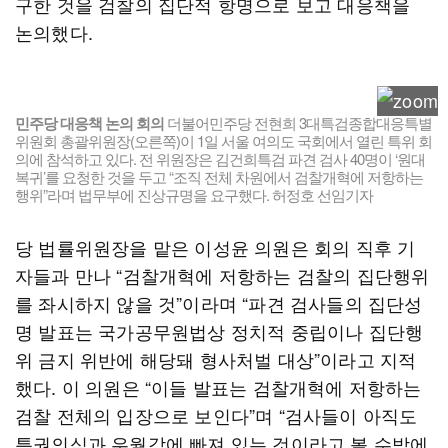
구한 것을 검찰의 집단적 항명으로 보고 대응책을
논의했다.
민주당 대응책 논의 회의
더불어민주당 전현희 3대특검종합대응특별
위원회 총괄위원장(오른쪽)이 1일 서울 여의도 국회에서 열린 특위 회
의에 참석하고 있다. 전 위원장은 김건희특검 파견 검사 40명이 ‘원대
복귀’를 요청한 것을 두고 “조직 전체 차원에서 검찰개혁에 저항하는
행위”라며 법무부에 진상규명을 요구했다. 허정호 선임기자
당 법률위원장을 맡은 이성윤 의원은 회의 직후 기
자들과 만나 “검찰개혁에 저항하는 검찰의 집단행위
를 좌시하지 않을 것”이라며 “파견 검사들의 집단성
명 발표는 국가공무원법상 정치적 중립이나 집단행
위 금지 위반에 해당돼 형사처벌 대상”이라고 지적
했다. 이 의원은 “이들 발표는 검찰개혁에 저항하는
검찰 전체의 입장으로 보인다”며 “검사들이 아직도
특권의식과 우월감에 빠져 있는 것이라고 볼 수밖에