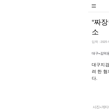
“짜장
소
입력 :
2025-
대구=김덕용 
대구지검
려 한 혐
다.
사진=게티