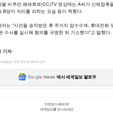
장을 비추던 폐쇄회로(CC)TV 영상에는 A씨가 신체접촉
과 B양이 자리를 피하는 모습 등이 찍혔다.
계자는 "사건을 송치받은 후 주거지 압수수색, 휴대전화 
보완 수사를 실시해 혐의를 규명한 뒤 기소했다"고 말했다.
 기자
t ⓒ 세계일보. 무단 전재 및 재배포 금지
G
o
o
g
l
e
News
에서 세계일보 팔로우
지면보다 빠르게!
세계일보를 만나보세요