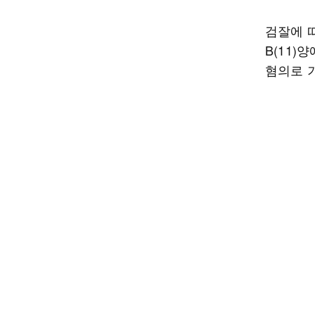
검잘에 
B(11
혐의로 