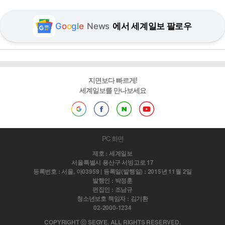
G
o
o
g
l
e
News
에서 세계일보 팔로우
지면보다 빠르게!
세계일보를 만나보세요
PC 화면
제호 : 세계일보
서울특별시 용산구 서빙고로 17
등록번호 : 서울, 아03959 | 등록일(발행일) : 2015년 11월 2일
발행인 : 박정훈
편집인 : 조남규
청소년보호 책임자 : 김기환
02-2000-1234
COPYRIGHT ⓒ SEGYE. ALL RIGHTS RESERVED.