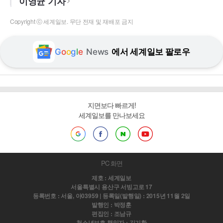
이영균 기자
Copyright ⓒ 세계일보. 무단 전재 및 재배포 금지
G
o
o
g
l
e
News
에서 세계일보 팔로우
지면보다 빠르게!
세계일보를 만나보세요
PC 화면
제호 : 세계일보
서울특별시 용산구 서빙고로 17
등록번호 : 서울, 아03959 | 등록일(발행일) : 2015년 11월 2일
발행인 : 박정훈
편집인 : 조남규
청소년보호 책임자 : 김기환