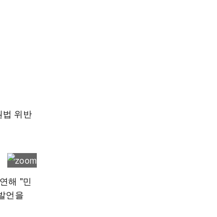
원법 위반
연해 "민
 발언을