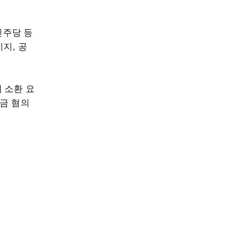
민주당 등
지, 공
 소환 요
금 혐의