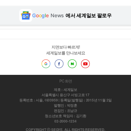
G
o
o
g
l
e
News
에서 세계일보 팔로우
지면보다 빠르게!
세계일보를 만나보세요
PC 화면
제호 : 세계일보
서울특별시 용산구 서빙고로 17
등록번호 : 서울, 아03959 | 등록일(발행일) : 2015년 11월 2일
발행인 : 박정훈
편집인 : 조남규
청소년보호 책임자 : 김기환
02-2000-1234
COPYRIGHT ⓒ SEGYE. ALL RIGHTS RESERVED.