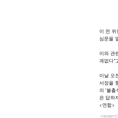
이 전 
심문을 
이와 관
계없다"
이날 오
서장을 
의 '불
은 답하
<연합>
Copyrigh