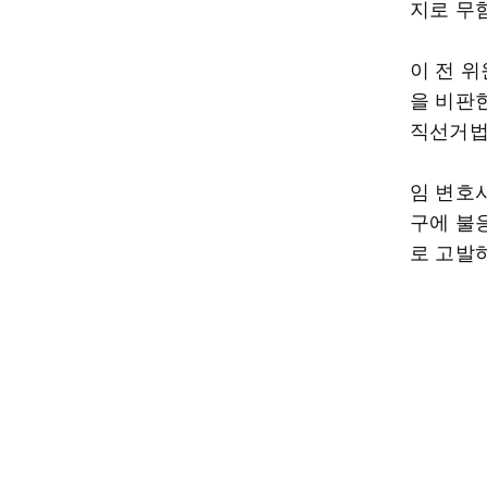
지로 무
이 전 위
을 비판
직선거법
임 변호
구에 불
로 고발