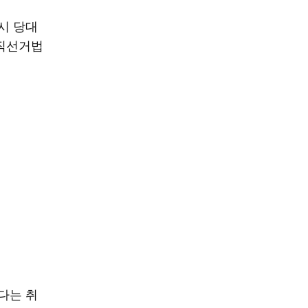
시 당대
공직선거법
다는 취