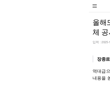
올해도
체 공
입력 :
2025-
장종료
역대급으
내용을 