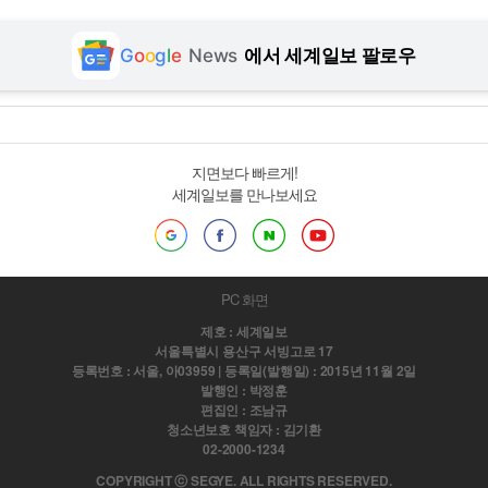
G
o
o
g
l
e
News
에서 세계일보 팔로우
지면보다 빠르게!
세계일보를 만나보세요
PC 화면
제호 : 세계일보
서울특별시 용산구 서빙고로 17
등록번호 : 서울, 아03959 | 등록일(발행일) : 2015년 11월 2일
발행인 : 박정훈
편집인 : 조남규
청소년보호 책임자 : 김기환
02-2000-1234
COPYRIGHT ⓒ SEGYE. ALL RIGHTS RESERVED.