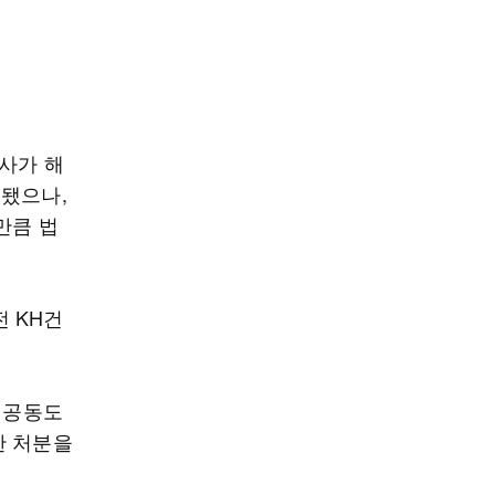
사가 해
임됐으나,
만큼 법
전 KH건
 공동도
한 처분을