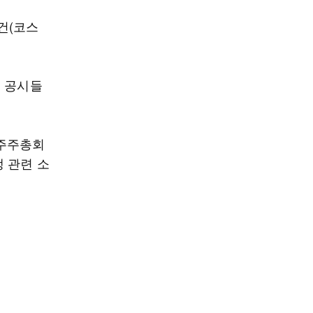
4건(코스
인 공시들
시주주총회
 관련 소