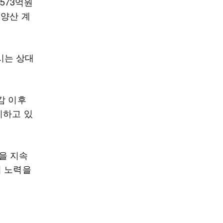
573억원
 양산 계
시는 상대
감 이후
지하고 있
을 지속
의 노력을