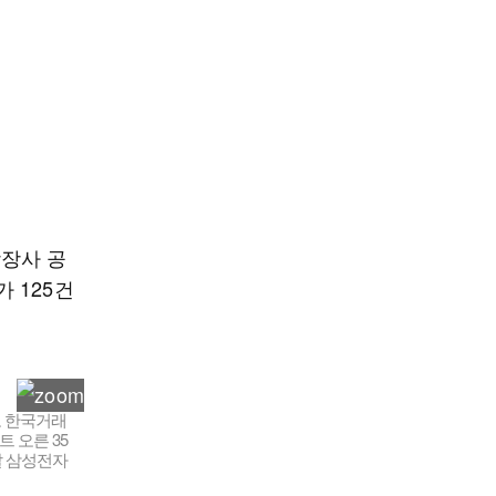
장사 공
가 125건
도 한국거래
트 오른 35
이날 삼성전자