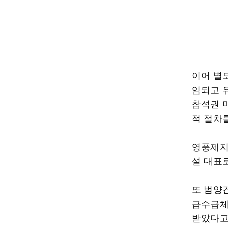
이어 별
임되고 
참석권 
적 절차
영풍제지[
설 대표
또 범양
급수급체
받았다고