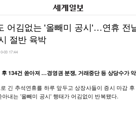
 어김없는 '올빼미 공시'…연휴 전
시 절반 육박
10-03 17:44
 후 134건 쏟아져 …경영권 분쟁, 거래중단 등 상당수가 
로 긴 추석연휴를 하루 앞두고 상장사들이 증시 마감 후
쏟아내는 '올빼미 공시' 행태가 어김없이 반복됐다.