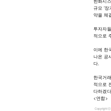
한화시스템
규모 '장
약을 체
투자자들
적으로 
이에 한
나온 공
다.
한국거래
적으로 
다하겠다
<연합>
Copyrigh