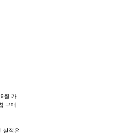
9월 카
칩 구매
월 실적은