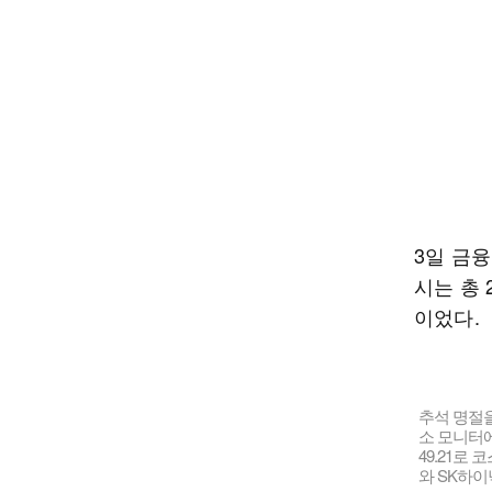
3일 금
시는 총 
이었다.
추석 명절
소 모니터에
49.21로 
와 SK하이