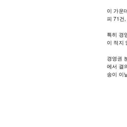
이 가운데
피 71건
특히 경
이 적지 
경영권 분
에서 결
송이 이