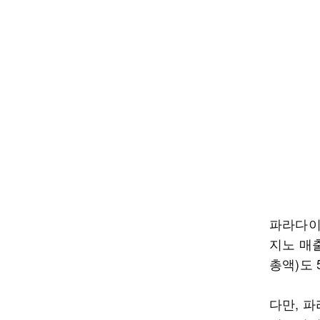
파라다이스
지노 매출
총액)도 
다만, 