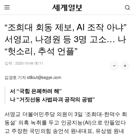
“조희대 회동 제보, AI 조작 아냐”
서영교, 나경원 등 3명 고소… 나
“헛소리, 추석 언플”
입력 :
2025-10-04 00:11
김경호 기자 stillcut@segye.com
서 “국힘 은폐하려 해”
나 “거짓선동 사법파괴 공작의 공범”
서영교 더불어민주당 의원이 3일 ‘조희대-한덕수 회
동설’ 의혹 녹취를 두고 인공지능(AI)으로 만들었다
고 주장한 국민의힘 송언석 원내대표, 유상범 원내